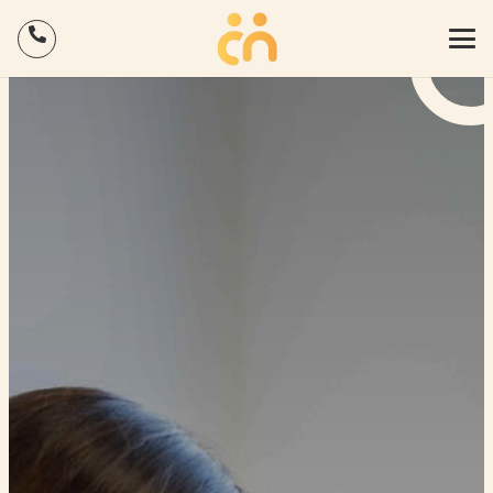
Binnen 5 minuten inzicht in hoe jouw HR geregeld is? Doe
×
de gratis QuickScan