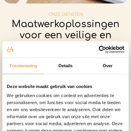
ONZE DIENSTEN
Maatwerkoplossingen
voor een veilige en
gezonde werkomgeving
Wil je de basis van je Arbo en Veiligheid binnen jouw
Toestemming
Details
Over
organisatie versterken? Van een actuele RI&E tot een
praktisch verzuimbeleid en een betrouwbare
vertrouwenspersoon, wij helpen je graag met
Deze website maakt gebruik van cookies
oplossingen die direct toepasbaar zijn in de praktijk.
We gebruiken cookies om content en advertenties te
personaliseren, om functies voor social media te bieden
Van Kasteren HR Services biedt Arbo- en
en om ons websiteverkeer te analyseren. Ook delen we
veiligheidsprojecten op maat, volledig afgestemd op de
informatie over uw gebruik van onze site met onze
behoeften van jouw bedrijf. Of het nu gaat om het
partners voor social media, adverteren en analyse. Deze
opstellen van een helder Arbobeleid, het opzetten van
partners kunnen deze gegevens combineren met andere