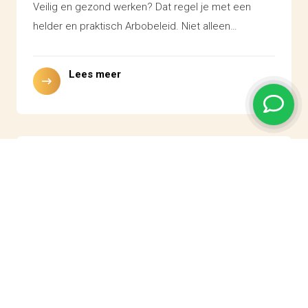
Veilig en gezond werken? Dat regel je met een
helder en praktisch Arbobeleid. Niet alleen…
Lees meer
RI&E
Een actuele RI&E (Risico-inventarisatie en -evaluatie)
is verplicht voor iedere organisatie met
medewerkers. Toch heeft…
Lees meer