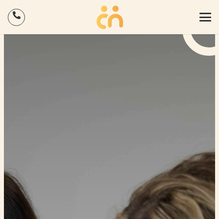
Binnen 5 minuten inzicht in hoe jouw HR geregeld is? Doe
×
de gratis QuickScan