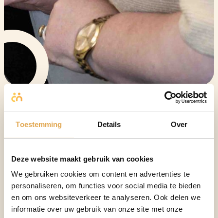
CAO
voldoen aan de wet,
Toestemming
Details
Over
investeren in je
medewerkers
Deze website maakt gebruik van cookies
We gebruiken cookies om content en advertenties te
Een correcte toepassing van de CAO is essentieel voor
personaliseren, om functies voor social media te bieden
jouw organisatie. Het zorgt ervoor dat je voldoet aan
en om ons websiteverkeer te analyseren. Ook delen we
wettelijke verplichtingen en biedt medewerkers eerlijke
informatie over uw gebruik van onze site met onze