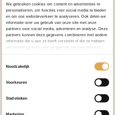
We gebruiken cookies om content en advertenties te
Bij Van Kasteren HR Services helpen we ondernemers
personaliseren, om functies voor social media te bieden
met het opstellen van een praktisch en overzichtelijk
en om ons websiteverkeer te analyseren. Ook delen we
functiehuis dat helemaal past bij hun bedrijf en
informatie over uw gebruik van onze site met onze
medewerkers.
partners voor social media, adverteren en analyse. Deze
partners kunnen deze gegevens combineren met andere
informatie die u aan ze heeft verstrekt of die ze hebben
Wat is een functiehuis?
verzameld op basis van uw gebruik van hun services.
Een functiehuis is een verzameling van alle functies
Toestemmingsselectie
binnen jouw organisatie, inclusief beschrijvingen en
Noodzakelijk
profielen. Het geeft inzicht in de taken,
verantwoordelijkheden en het niveau van iedere functie.
Voorkeuren
Dat is niet alleen handig voor de dagelijkse gang van
zaken, maar ook voor groei, beloning en duurzame
Statistieken
inzetbaarheid.
Een functiehuis bestaat uit:
Marketing