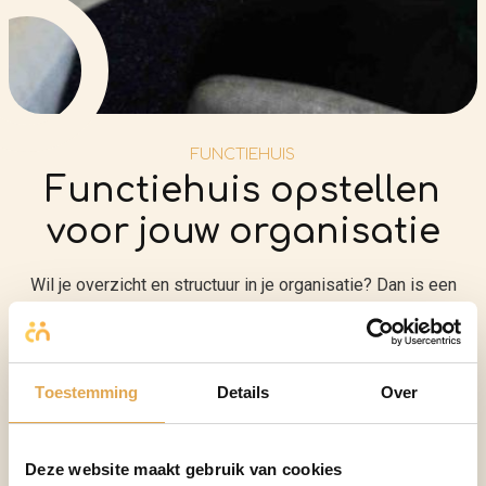
FUNCTIEHUIS
Functiehuis opstellen
voor jouw organisatie
Wil je overzicht en structuur in je organisatie? Dan is een
goed functiehuis onmisbaar. Met duidelijke
functiebeschrijvingen, functieprofielen en
functiewaarderingen leg je helder vast wie wat doet
Toestemming
Details
Over
binnen jouw bedrijf. Dat voorkomt onduidelijkheid, schept
verwachtingen én helpt bij het maken van eerlijke,
onderbouwde keuzes.
Deze website maakt gebruik van cookies