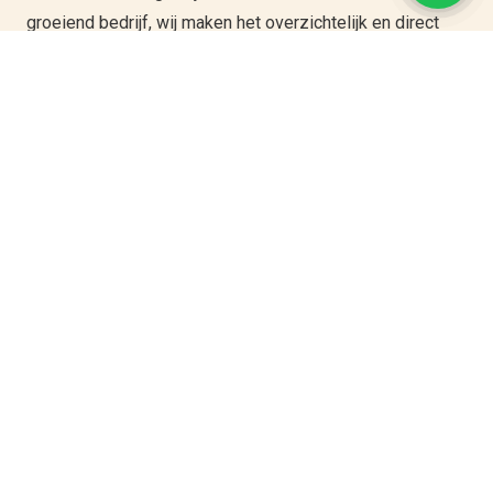
groeiend bedrijf, wij maken het overzichtelijk en direct
toepasbaar.
Klaar voor overzicht,
structuur en eerlijke
beloningen?
Wil jij ook een functiehuis opstellen voor jouw
organisatie? Neem vrijblijvend contact met ons op en
ontdek wat we voor jouw bedrijf kunnen betekenen.
Plan een vrijblijvend adviesgesprek
REVIEWS