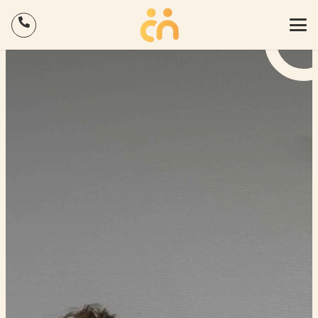
Binnen 5 minuten inzicht in hoe jouw HR geregeld is? Doe
×
de gratis QuickScan