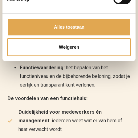
Functiebeschrijving:
een helder overzicht van de
taken, verantwoordelijkheden en bevoegdheden
Alles toestaan
van een functie.
Functieprofiel:
hierin staat welke kennis, ervaring
Weigeren
en competenties nodig zijn om de functie goed uit
te voeren.
Functiewaardering:
het bepalen van het
functieniveau en de bijbehorende beloning, zodat je
eerlijk en transparant kunt verlonen.
De voordelen van een functiehuis:
Duidelijkheid voor medewerkers én
management:
iedereen weet wat er van hem of
haar verwacht wordt.